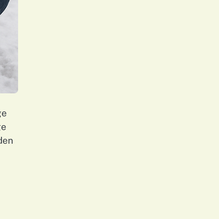
ge
ge
den