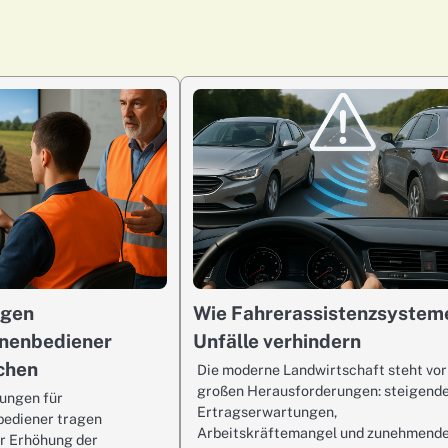
ngen
Wie Fahrerassistenzsystem
nenbediener
Unfälle verhindern
chen
Die moderne Landwirtschaft steht vor
großen Herausforderungen: steigend
lungen für
Ertragserwartungen,
ediener tragen
Arbeitskräftemangel und zunehmend
r Erhöhung der