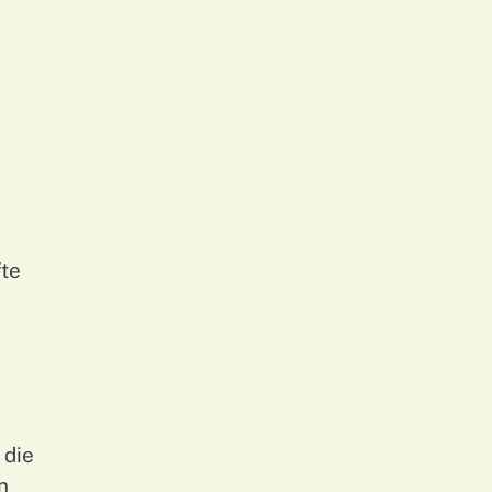
fte
 die
n