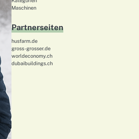
Kategorien
Maschinen
Partnerseiten
husfarm.de
gross-grosser.de
worldeconomy.ch
dubaibuildings.ch