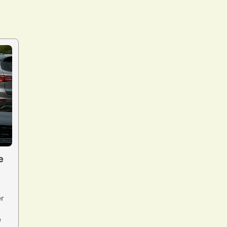
e
er
e