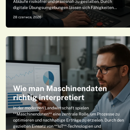
Abläufe risikofrei und praxisnah zu gestalten. Durch
digitale Übungsumgebungen lassen sich Fähigkeiten…
28 czerwca, 2026
Wie man Maschinendaten
richtig interpretiert
In der modernen Landwirtschaft spielen
**Maschinendaten** eine zentrale Rolle, um Prozesse zu
optimieren und nachhaltige Erträge zu erzielen. Durch den
gezielten Einsatz von **IoT**-Technologien und