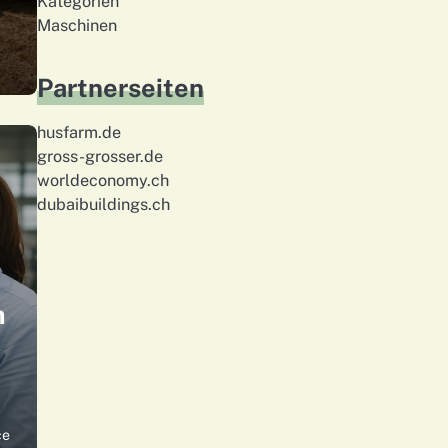
Kategorien
Maschinen
Partnerseiten
husfarm.de
gross-grosser.de
worldeconomy.ch
dubaibuildings.ch
n
ce