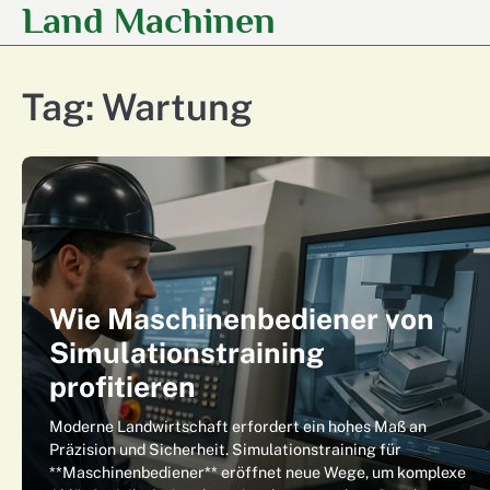
Land Machinen
Skip
to
content
Tag:
Wartung
Wie Maschinenbediener von
Simulationstraining
profitieren
Moderne Landwirtschaft erfordert ein hohes Maß an
Präzision und Sicherheit. Simulationstraining für
**Maschinenbediener** eröffnet neue Wege, um komplexe