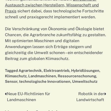
Austausch zwischen Herstellern, Wissenschaft und
Praxis
sichert dabei, dass technologische Fortschritte
schnell und praxisgerecht implementiert werden.
Die Verschränkung von Ökonomie und Ökologie bietet
Chancen, die Agrarbranche zukunftsfähig zu gestalten.
Mit optimierten Maschinen und digitalen
Anwendungen lassen sich Erträge steigern und
gleichzeitig die Umwelt schonen – ein entscheidender
Beitrag zum globalen Klimaschutz.
Tagged
Agrartechnik
,
Elektroantrieb
,
Hybridlösungen
,
Klimaschutz
,
Landmaschinen
,
Ressourcenschonung
,
Sensor
,
technologische Innovationen
,
Umweltschutz
Neue EU-Richtlinien für
Robotik in der
Nawigacja
Landmaschinen
Landwirtschaft
wpisu