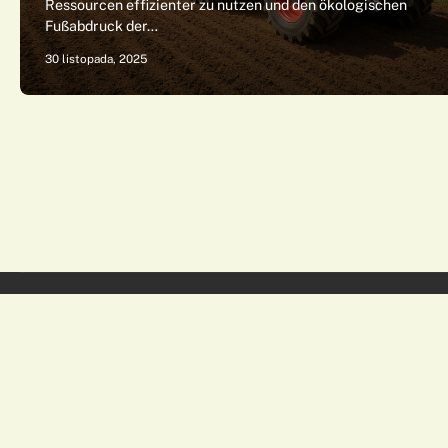
Ressourcen effizienter zu nutzen und den ökologischen
Fußabdruck der…
30 listopada, 2025