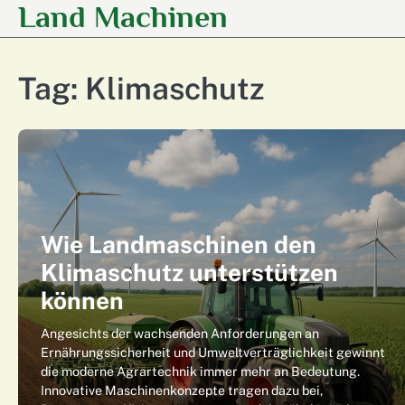
Land Machinen
Skip
to
content
Tag:
Klimaschutz
Wie Landmaschinen den
Klimaschutz unterstützen
können
Angesichts der wachsenden Anforderungen an
Ernährungssicherheit und Umweltverträglichkeit gewinnt
die moderne Agrartechnik immer mehr an Bedeutung.
Innovative Maschinenkonzepte tragen dazu bei,