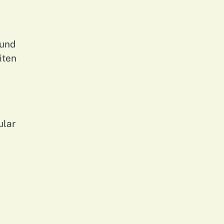
 und
iten
ular