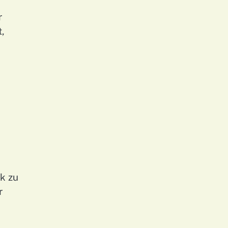
r
,
k zu
r