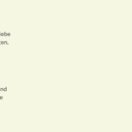
iebe
gen,
und
ie