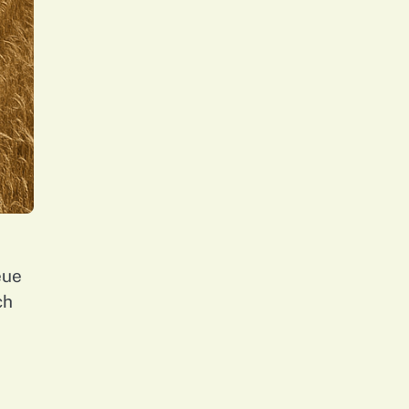
eue
ch