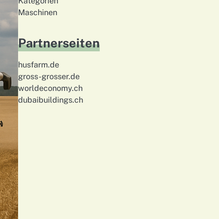
Kategorien
Maschinen
Partnerseiten
husfarm.de
gross-grosser.de
worldeconomy.ch
dubaibuildings.ch