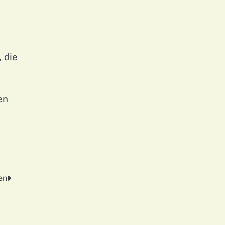
 die
en
en