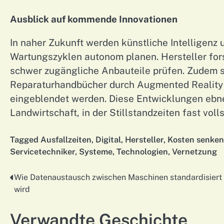
Ausblick auf kommende Innovationen
In naher Zukunft werden künstliche Intelligen
Wartungszyklen autonom planen. Hersteller fors
schwer zugängliche Anbauteile prüfen. Zudem 
Reparaturhandbücher durch Augmented Reality di
eingeblendet werden. Diese Entwicklungen ebne
Landwirtschaft, in der Stillstandzeiten fast voll
Tagged
Ausfallzeiten
,
Digital
,
Hersteller
,
Kosten senken
Servicetechniker
,
Systeme
,
Technologien
,
Vernetzung
Wie Datenaustausch zwischen Maschinen standardisiert
Nawigacja
wird
wpisu
Verwandte Geschichte