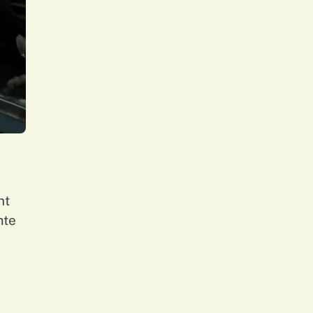
ht
mte