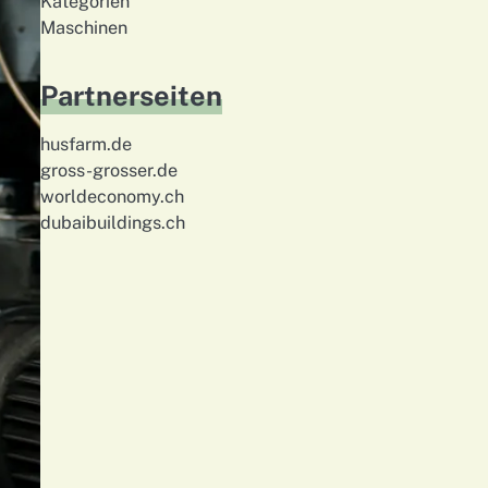
Kategorien
Maschinen
Partnerseiten
husfarm.de
gross-grosser.de
worldeconomy.ch
dubaibuildings.ch