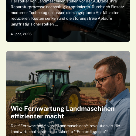
Hersteller von Landmaschinen stehen vor der Aufgabe, ihre
Reparaturprozesse nachhaltig zu optimieren. Durch den Einsatz
moderner Technologien lassen sich ungeplante Ausfallzeiten
reduzieren, Kosten senken und die störungsfreie Abläufe
langfristig sicherstellen.…
4 lipca, 2026
Wie Fernwartung Landmaschinen
effizienter macht
Die **Fernwartung** von **Landmaschinen** revolutioniert die
Landwirtschaft, indem sie schnelle **Fehlerdiagnose**,