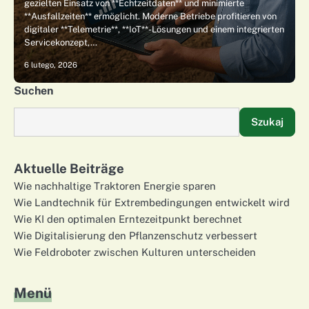
gezielten Einsatz von **Echtzeitdaten** und minimierte
**Ausfallzeiten** ermöglicht. Moderne Betriebe profitieren von
digitaler **Telemetrie**, **IoT**-Lösungen und einem integrierten
Servicekonzept,…
6 lutego, 2026
Suchen
Szukaj
Aktuelle Beiträge
Wie nachhaltige Traktoren Energie sparen
Wie Landtechnik für Extrembedingungen entwickelt wird
Wie KI den optimalen Erntezeitpunkt berechnet
Wie Digitalisierung den Pflanzenschutz verbessert
Wie Feldroboter zwischen Kulturen unterscheiden
Menü