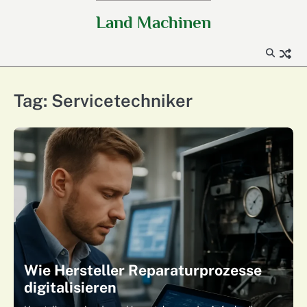
Skip
Land Machinen
to
content
Tag:
Servicetechniker
Wie Hersteller Reparaturprozesse
digitalisieren