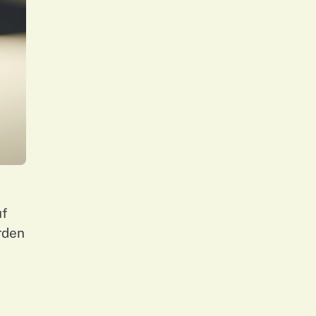
uf
rden