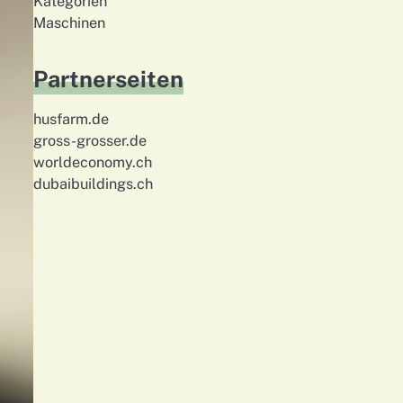
Kategorien
Maschinen
Partnerseiten
husfarm.de
gross-grosser.de
worldeconomy.ch
dubaibuildings.ch