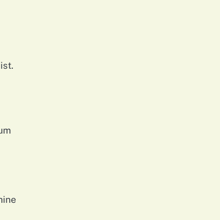
ist.
 um
hine