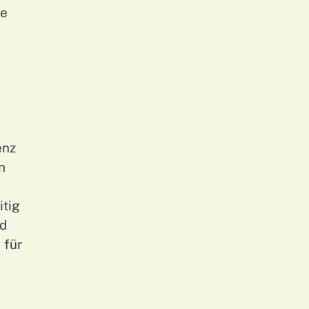
ie
enz
n
itig
nd
 für