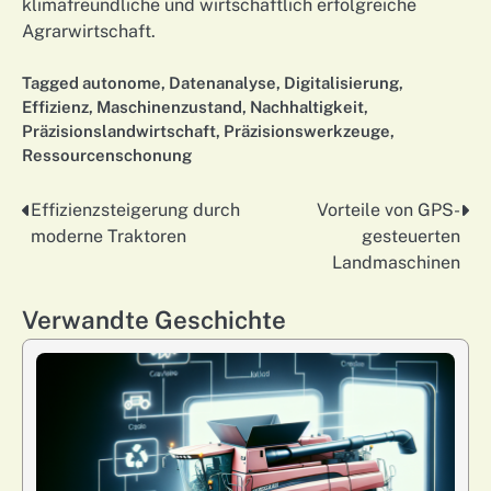
klimafreundliche und wirtschaftlich erfolgreiche
Agrarwirtschaft.
Tagged
autonome
,
Datenanalyse
,
Digitalisierung
,
Effizienz
,
Maschinenzustand
,
Nachhaltigkeit
,
Präzisionslandwirtschaft
,
Präzisionswerkzeuge
,
Ressourcenschonung
Effizienzsteigerung durch
Vorteile von GPS-
Nawigacja
moderne Traktoren
gesteuerten
wpisu
Landmaschinen
Verwandte Geschichte