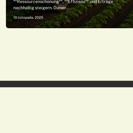
**Ressourcenschonung**, **Effizienz** und Erträge
nachhaltig steigern. Dieser…
10 listopada, 2025