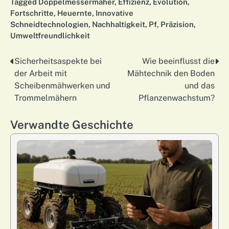
Tagged
Doppelmessermäher
,
Effizienz
,
Evolution
,
Fortschritte
,
Heuernte
,
Innovative
Schneidtechnologien
,
Nachhaltigkeit
,
Pf
,
Präzision
,
Umweltfreundlichkeit
Sicherheitsaspekte bei
Wie beeinflusst die
Nawigacja
der Arbeit mit
Mähtechnik den Boden
wpisu
Scheibenmähwerken und
und das
Trommelmähern
Pflanzenwachstum?
Verwandte Geschichte