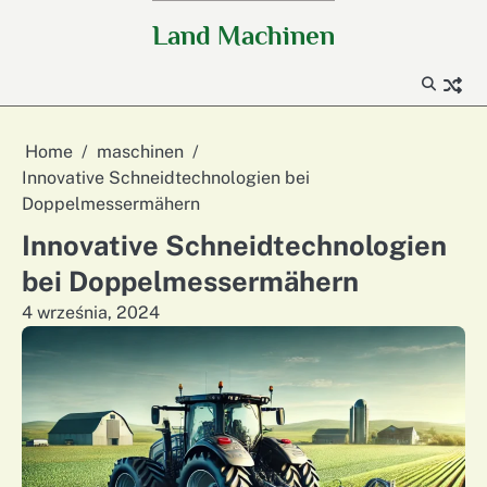
Skip
Land Machinen
to
content
Home
maschinen
Innovative Schneidtechnologien bei
Doppelmessermähern
Innovative Schneidtechnologien
bei Doppelmessermähern
4 września, 2024