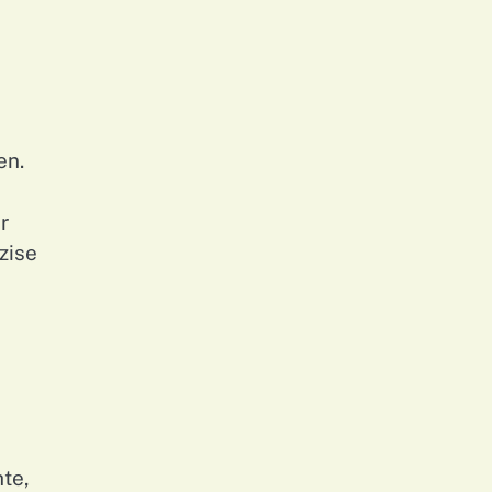
en.
r
zise
te,