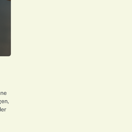
ine
gen,
der