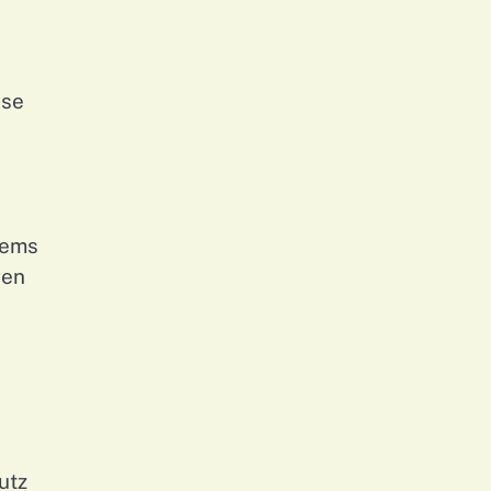
sse
tems
gen
utz