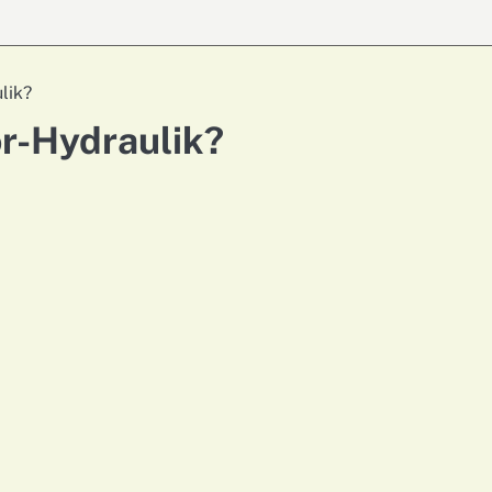
lik?
or-Hydraulik?