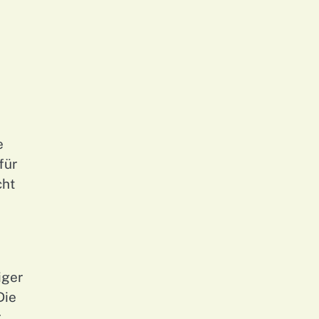
e
für
cht
iger
Die
r