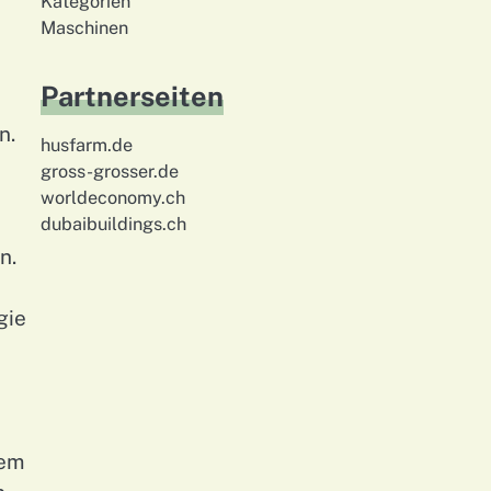
Kategorien
Maschinen
Partnerseiten
n.
husfarm.de
gross-grosser.de
worldeconomy.ch
dubaibuildings.ch
n.
gie
nem