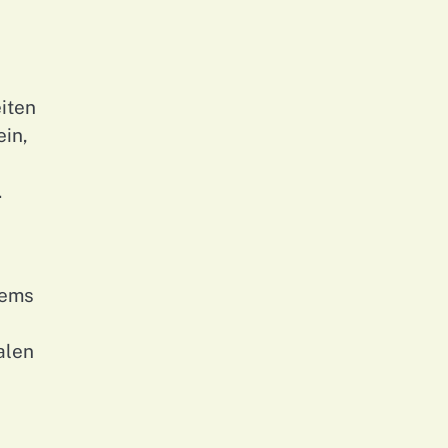
iten
ein,
.
tems
alen