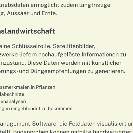
riebsdaten ermöglicht zudem langfristige
g, Aussaat und Ernte.
nslandwirtschaft
eine Schlüsselrolle. Satellitenbilder,
erke liefern hochaufgelöste Informationen zu
nzustand. Diese Daten werden mit künstlicher
erungs- und Düngeempfehlungen zu generieren.
essmerkmalen in Pflanzen
dabschnitte
denanalysen
itungen eingeblendet zu bekommen
anagement-Software, die Felddaten visualisiert u
ellt. Bodenproben können mithilfe handgeführter