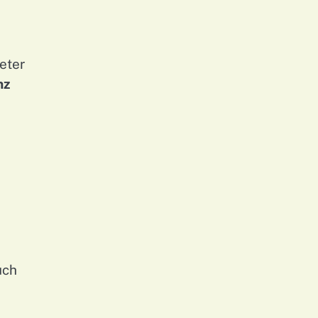
eter
nz
uch