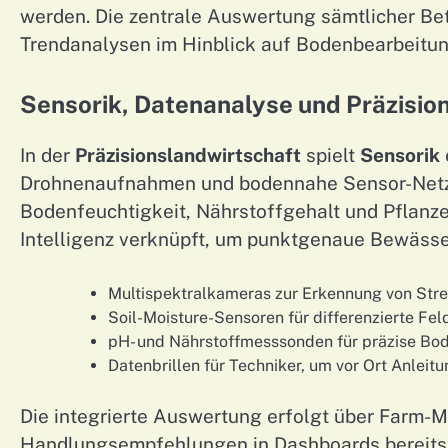
werden. Die zentrale Auswertung sämtlicher Bet
Trendanalysen im Hinblick auf Bodenbearbeitun
Sensorik, Datenanalyse und Präzisio
In der
Präzisionslandwirtschaft
spielt
Sensorik
Drohnenaufnahmen und bodennahe Sensor-Netzw
Bodenfeuchtigkeit, Nährstoffgehalt und Pflanze
Intelligenz verknüpft, um punktgenaue Bewäss
Multispektralkameras zur Erkennung von Str
Soil-Moisture-Sensoren für differenzierte Fel
pH- und Nährstoffmesssonden für präzise Bo
Datenbrillen für Techniker, um vor Ort Anle
Die integrierte Auswertung erfolgt über Farm-M
Handlungsempfehlungen in Dashboards bereitst