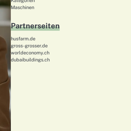
Kategorien
Maschinen
Partnerseiten
husfarm.de
gross-grosser.de
worldeconomy.ch
dubaibuildings.ch