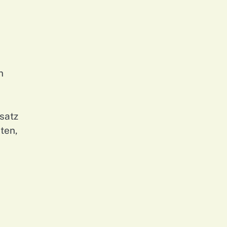
n
satz
ten,