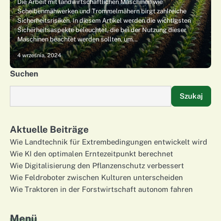
Die Arbeit mit landwirtschaftlichen Maschinen wie
Scheibenmähwerken und Trommelmähern birgt zahlreiche
Sicherheitsrisiken. In diesem Artikel werden die wichtigsten
Sicherheitsaspekte beleuchtet, die bei der Nutzung dieser
Maschinen beachtet werden sollten, um…
4 września, 2024
Suchen
Szukaj
Aktuelle Beiträge
Wie Landtechnik für Extrembedingungen entwickelt wird
Wie KI den optimalen Erntezeitpunkt berechnet
Wie Digitalisierung den Pflanzenschutz verbessert
Wie Feldroboter zwischen Kulturen unterscheiden
Wie Traktoren in der Forstwirtschaft autonom fahren
Menü