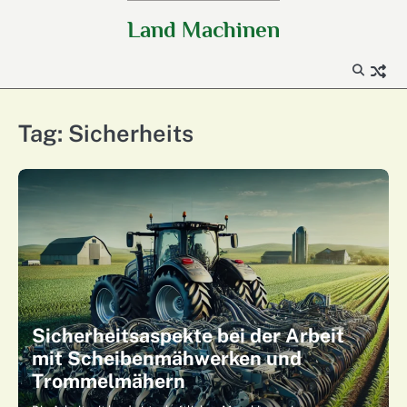
Skip
Land Machinen
to
content
Tag:
Sicherheits
Sicherheitsaspekte bei der Arbeit
mit Scheibenmähwerken und
Trommelmähern