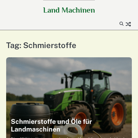
Skip
Land Machinen
to
content
Tag:
Schmierstoffe
Schmierstoffe und Öle für
Landmaschinen