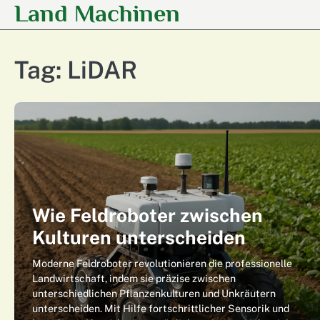
Land Machinen
Skip
to
content
Tag:
LiDAR
Wie Feldroboter zwischen
Kulturen unterscheiden
Moderne Feldroboter revolutionieren die professionelle
Landwirtschaft, indem sie präzise zwischen
unterschiedlichen Pflanzenkulturen und Unkräutern
unterscheiden. Mit Hilfe fortschrittlicher Sensorik und