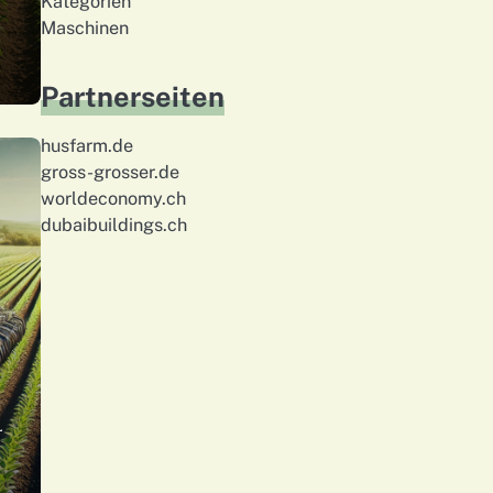
Kategorien
Maschinen
Partnerseiten
husfarm.de
gross-grosser.de
worldeconomy.ch
dubaibuildings.ch
r