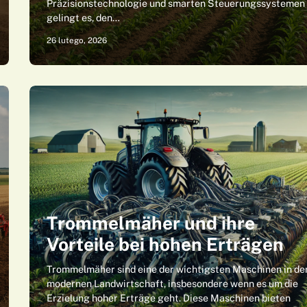
Präzisionstechnologie und smarten Steuerungssystemen
gelingt es, den…
26 lutego, 2026
Trommelmäher und ihre
Vorteile bei hohen Erträgen
Trommelmäher sind eine der wichtigsten Maschinen in de
modernen Landwirtschaft, insbesondere wenn es um die
Erzielung hoher Erträge geht. Diese Maschinen bieten