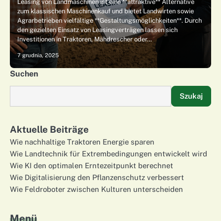
Leasing von Landmaschinen ist eine **attraktive** Alternative
zum klassischen Maschinenkauf und bietet Landwirten sowie
Agrarbetrieben vielfältige **Gestaltungsmöglichkeiten**. Durch
den gezielten Einsatz von Leasingverträgen lassen sich
Investitionen in Traktoren, Mähdrescher oder…
7 grudnia, 2025
Suchen
Szukaj
Aktuelle Beiträge
Wie nachhaltige Traktoren Energie sparen
Wie Landtechnik für Extrembedingungen entwickelt wird
Wie KI den optimalen Erntezeitpunkt berechnet
Wie Digitalisierung den Pflanzenschutz verbessert
Wie Feldroboter zwischen Kulturen unterscheiden
Menü