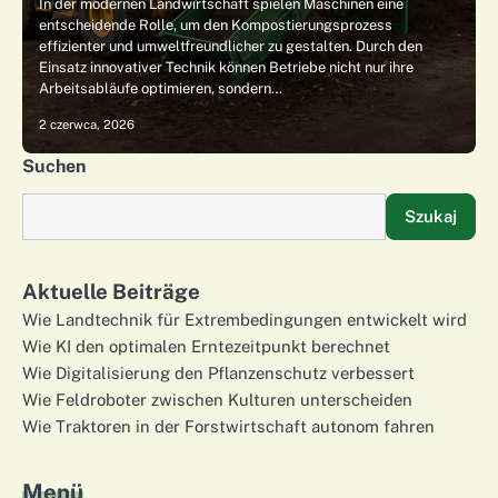
In der modernen Landwirtschaft spielen Maschinen eine
entscheidende Rolle, um den Kompostierungsprozess
effizienter und umweltfreundlicher zu gestalten. Durch den
Einsatz innovativer Technik können Betriebe nicht nur ihre
Arbeitsabläufe optimieren, sondern…
2 czerwca, 2026
Suchen
Szukaj
Aktuelle Beiträge
Wie Landtechnik für Extrembedingungen entwickelt wird
Wie KI den optimalen Erntezeitpunkt berechnet
Wie Digitalisierung den Pflanzenschutz verbessert
Wie Feldroboter zwischen Kulturen unterscheiden
Wie Traktoren in der Forstwirtschaft autonom fahren
Menü