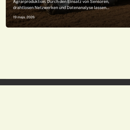
Agrarproduktion. Durch den Einsatz von Sensoren,
drahtlosen Netzwerken und Datenanalyse lassen…
19 maja, 2026