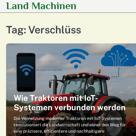
Land Machinen
Skip
to
content
Tag:
Verschlüss
Wie Traktoren mit IoT-
Systemen verbunden werden
Die Vernetzung moderner Traktoren mit IoT-Systemen
revolutioniert die Landwirtschaft und ebnet den Weg für
eine präzisere, effizientere und nachhaltigere