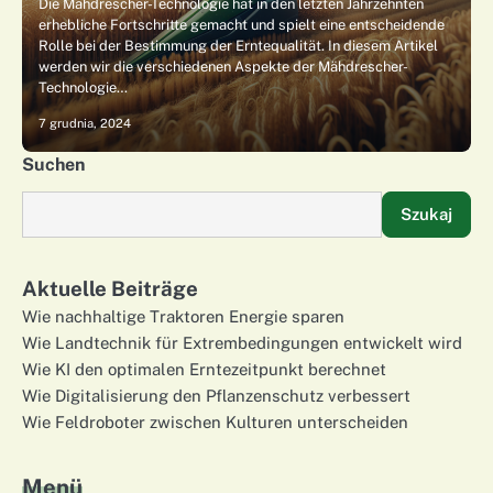
Die Mähdrescher-Technologie hat in den letzten Jahrzehnten
erhebliche Fortschritte gemacht und spielt eine entscheidende
Rolle bei der Bestimmung der Erntequalität. In diesem Artikel
werden wir die verschiedenen Aspekte der Mähdrescher-
Technologie…
7 grudnia, 2024
Suchen
Szukaj
Aktuelle Beiträge
Wie nachhaltige Traktoren Energie sparen
Wie Landtechnik für Extrembedingungen entwickelt wird
Wie KI den optimalen Erntezeitpunkt berechnet
Wie Digitalisierung den Pflanzenschutz verbessert
Wie Feldroboter zwischen Kulturen unterscheiden
Menü