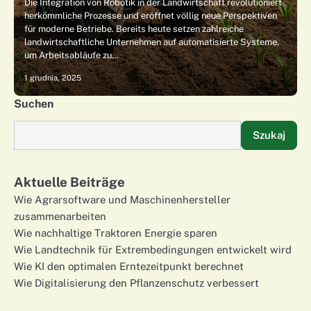
Die Integration von Robotik in der Landwirtschaft revolutioniert
herkömmliche Prozesse und eröffnet völlig neue Perspektiven
für moderne Betriebe. Bereits heute setzen zahlreiche
landwirtschaftliche Unternehmen auf automatisierte Systeme,
um Arbeitsabläufe zu…
1 grudnia, 2025
Suchen
Szukaj
Aktuelle Beiträge
Wie Agrarsoftware und Maschinenhersteller
zusammenarbeiten
Wie nachhaltige Traktoren Energie sparen
Wie Landtechnik für Extrembedingungen entwickelt wird
Wie KI den optimalen Erntezeitpunkt berechnet
Wie Digitalisierung den Pflanzenschutz verbessert