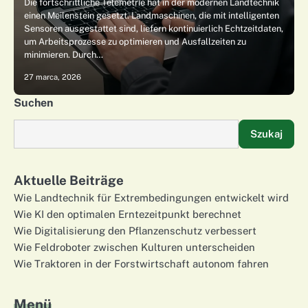
Die fortschrittliche Telemetrie hat in der modernen Landtechnik
einen Meilenstein gesetzt. Landmaschinen, die mit intelligenten
Sensoren ausgestattet sind, liefern kontinuierlich Echtzeitdaten,
um Arbeitsprozesse zu optimieren und Ausfallzeiten zu
minimieren. Durch…
27 marca, 2026
Suchen
Szukaj
Aktuelle Beiträge
Wie Landtechnik für Extrembedingungen entwickelt wird
Wie KI den optimalen Erntezeitpunkt berechnet
Wie Digitalisierung den Pflanzenschutz verbessert
Wie Feldroboter zwischen Kulturen unterscheiden
Wie Traktoren in der Forstwirtschaft autonom fahren
Menü