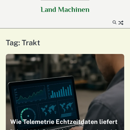
Skip
Land Machinen
to
content
Tag:
Trakt
Wie Telemetrie Echtzeitdaten liefert