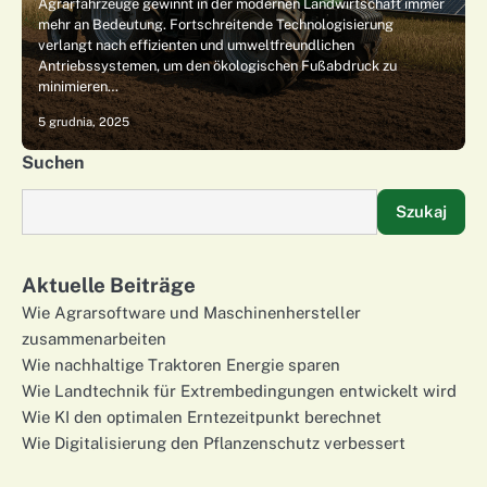
Agrarfahrzeuge gewinnt in der modernen Landwirtschaft immer
mehr an Bedeutung. Fortschreitende Technologisierung
verlangt nach effizienten und umweltfreundlichen
Antriebssystemen, um den ökologischen Fußabdruck zu
minimieren…
5 grudnia, 2025
Suchen
Szukaj
Aktuelle Beiträge
Wie Agrarsoftware und Maschinenhersteller
zusammenarbeiten
Wie nachhaltige Traktoren Energie sparen
Wie Landtechnik für Extrembedingungen entwickelt wird
Wie KI den optimalen Erntezeitpunkt berechnet
Wie Digitalisierung den Pflanzenschutz verbessert