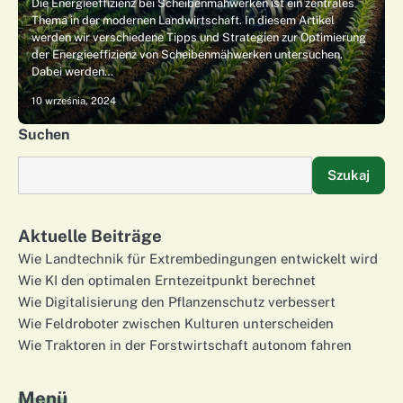
Die Energieeffizienz bei Scheibenmähwerken ist ein zentrales
Thema in der modernen Landwirtschaft. In diesem Artikel
werden wir verschiedene Tipps und Strategien zur Optimierung
der Energieeffizienz von Scheibenmähwerken untersuchen.
Dabei werden…
10 września, 2024
Suchen
Szukaj
Aktuelle Beiträge
Wie Landtechnik für Extrembedingungen entwickelt wird
Wie KI den optimalen Erntezeitpunkt berechnet
Wie Digitalisierung den Pflanzenschutz verbessert
Wie Feldroboter zwischen Kulturen unterscheiden
Wie Traktoren in der Forstwirtschaft autonom fahren
Menü