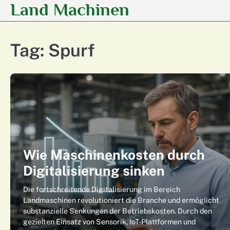
Land Machinen
Skip
to
content
Tag:
Spurf
Wie Maschinenkosten durch
Digitalisierung sinken
Die fortschreitende Digitalisierung im Bereich
Landmaschinen revolutioniert die Branche und ermöglicht
substanzielle Senkungen der Betriebskosten. Durch den
gezielten Einsatz von Sensorik, IoT-Plattformen und