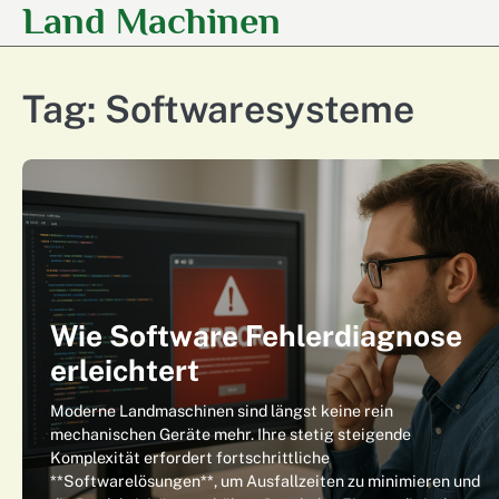
Land Machinen
Skip
to
content
Tag:
Softwaresysteme
Wie Software Fehlerdiagnose
erleichtert
Moderne Landmaschinen sind längst keine rein
mechanischen Geräte mehr. Ihre stetig steigende
Komplexität erfordert fortschrittliche
**Softwarelösungen**, um Ausfallzeiten zu minimieren und