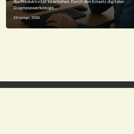
die Produktivität zu erhöhen. Durch den Einsatz digitaler
Diagnosewerkzeuge…
24 lutego, 2026