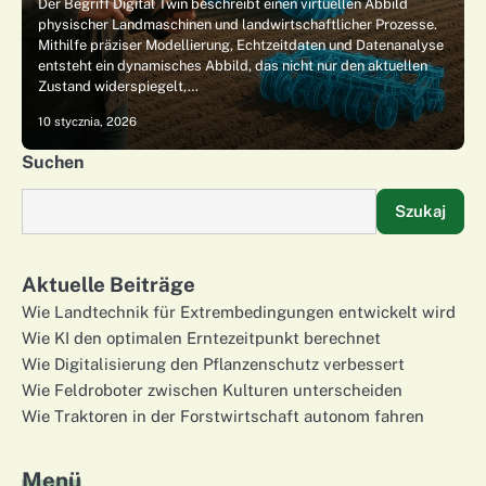
Der Begriff Digital Twin beschreibt einen virtuellen Abbild
physischer Landmaschinen und landwirtschaftlicher Prozesse.
Mithilfe präziser Modellierung, Echtzeitdaten und Datenanalyse
entsteht ein dynamisches Abbild, das nicht nur den aktuellen
Zustand widerspiegelt,…
10 stycznia, 2026
Suchen
Szukaj
Aktuelle Beiträge
Wie Landtechnik für Extrembedingungen entwickelt wird
Wie KI den optimalen Erntezeitpunkt berechnet
Wie Digitalisierung den Pflanzenschutz verbessert
Wie Feldroboter zwischen Kulturen unterscheiden
Wie Traktoren in der Forstwirtschaft autonom fahren
Menü