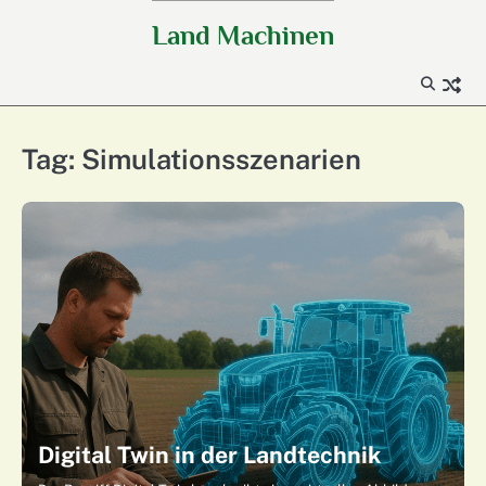
Skip
Land Machinen
to
content
Tag:
Simulationsszenarien
Digital Twin in der Landtechnik