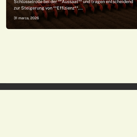
Schlüsselrolle bei der **Aussaat** und tragen entscheidend
zur Steigerung von **Effizienz**,…
31 marca, 2026