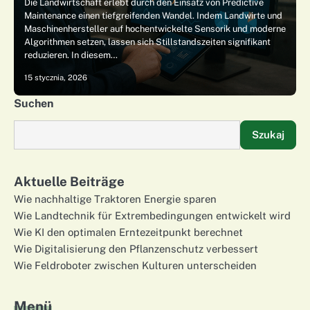
Die Landwirtschaft erlebt durch den Einsatz von Predictive
Maintenance einen tiefgreifenden Wandel. Indem Landwirte und
Maschinenhersteller auf hochentwickelte Sensorik und moderne
Algorithmen setzen, lassen sich Stillstandszeiten signifikant
reduzieren. In diesem…
15 stycznia, 2026
Suchen
Szukaj
Aktuelle Beiträge
Wie nachhaltige Traktoren Energie sparen
Wie Landtechnik für Extrembedingungen entwickelt wird
Wie KI den optimalen Erntezeitpunkt berechnet
Wie Digitalisierung den Pflanzenschutz verbessert
Wie Feldroboter zwischen Kulturen unterscheiden
Menü