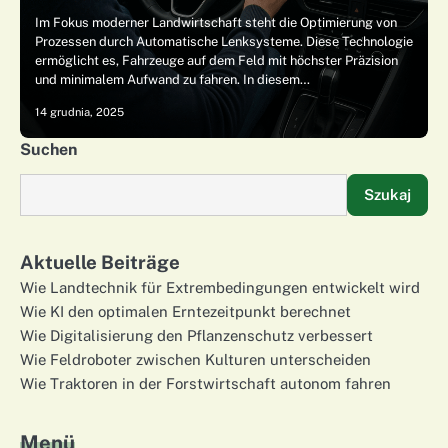
Im Fokus moderner Landwirtschaft steht die Optimierung von
Prozessen durch Automatische Lenksysteme. Diese Technologie
ermöglicht es, Fahrzeuge auf dem Feld mit höchster Präzision
und minimalem Aufwand zu fahren. In diesem…
14 grudnia, 2025
Suchen
Szukaj
Aktuelle Beiträge
Wie Landtechnik für Extrembedingungen entwickelt wird
Wie KI den optimalen Erntezeitpunkt berechnet
Wie Digitalisierung den Pflanzenschutz verbessert
Wie Feldroboter zwischen Kulturen unterscheiden
Wie Traktoren in der Forstwirtschaft autonom fahren
Menü