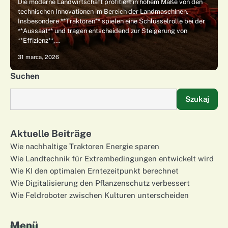
Die moderne Landwirtschaft profitiert in hohem Maße von den
technischen Innovationen im Bereich der Landmaschinen.
Insbesondere **Traktoren** spielen eine Schlüsselrolle bei der
**Aussaat** und tragen entscheidend zur Steigerung von
**Effizienz**,…
31 marca, 2026
Suchen
Szukaj
Aktuelle Beiträge
Wie nachhaltige Traktoren Energie sparen
Wie Landtechnik für Extrembedingungen entwickelt wird
Wie KI den optimalen Erntezeitpunkt berechnet
Wie Digitalisierung den Pflanzenschutz verbessert
Wie Feldroboter zwischen Kulturen unterscheiden
Menü