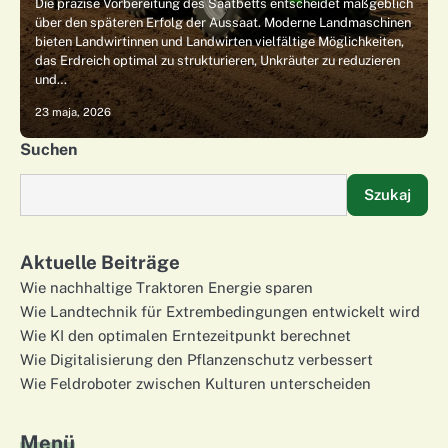
Die präzise Vorbereitung des Saatbetts entscheidet maßgeblich
über den späteren Erfolg der Aussaat. Moderne Landmaschinen
bieten Landwirtinnen und Landwirten vielfältige Möglichkeiten,
das Erdreich optimal zu strukturieren, Unkräuter zu reduzieren
und…
23 maja, 2026
Suchen
Szukaj
Aktuelle Beiträge
Wie nachhaltige Traktoren Energie sparen
Wie Landtechnik für Extrembedingungen entwickelt wird
Wie KI den optimalen Erntezeitpunkt berechnet
Wie Digitalisierung den Pflanzenschutz verbessert
Wie Feldroboter zwischen Kulturen unterscheiden
Menü