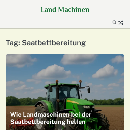
Skip
Land Machinen
to
content
Tag:
Saatbettbereitung
Wie Landmaschinen bei der
Saatbettbereitung helfen