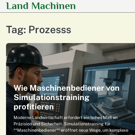
Land Machinen
Skip
to
content
Tag:
Prozesss
Wie Maschinenbediener von
Simulationstraining
profitieren
Moderne Landwirtschaft erfordert ein hohes Maß an
Präzision und Sicherheit. Simulationstraining für
**Maschinenbediener** eröffnet neue Wege, um komplexe