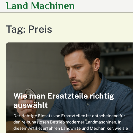
Land Machinen
Skip
to
content
Tag:
Preis
Wie man Ersatzteile richtig
auswählt
Der richtige Einsatz von Ersatzteilen ist entscheidend für
den reibungslosen Betrieb moderner Landmaschinen. In
diesem Artikel erfahren Landwirte und Mechaniker, wie sie