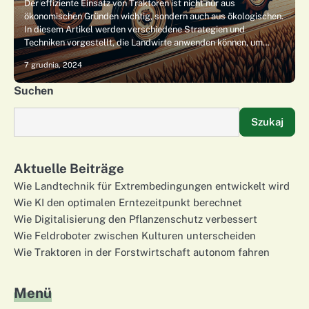
Der effiziente Einsatz von Traktoren ist nicht nur aus
ökonomischen Gründen wichtig, sondern auch aus ökologischen.
In diesem Artikel werden verschiedene Strategien und
Techniken vorgestellt, die Landwirte anwenden können, um…
7 grudnia, 2024
Suchen
Szukaj
Aktuelle Beiträge
Wie Landtechnik für Extrembedingungen entwickelt wird
Wie KI den optimalen Erntezeitpunkt berechnet
Wie Digitalisierung den Pflanzenschutz verbessert
Wie Feldroboter zwischen Kulturen unterscheiden
Wie Traktoren in der Forstwirtschaft autonom fahren
Menü