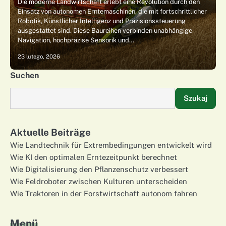
Die moderne Landwirtschaft erlebt eine Revolution durch den
Einsatz von autonomen Erntemaschinen, die mit fortschrittlicher
Robotik, Künstlicher Intelligenz und Präzisionssteuerung
ausgestattet sind. Diese Baureihen verbinden unabhängige
Navigation, hochpräzise Sensorik und…
23 lutego, 2026
Suchen
Szukaj
Aktuelle Beiträge
Wie Landtechnik für Extrembedingungen entwickelt wird
Wie KI den optimalen Erntezeitpunkt berechnet
Wie Digitalisierung den Pflanzenschutz verbessert
Wie Feldroboter zwischen Kulturen unterscheiden
Wie Traktoren in der Forstwirtschaft autonom fahren
Menü