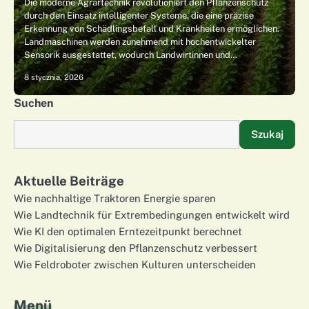
Die moderne Agrartechnik revolutioniert den Pflanzenschutz
durch den Einsatz intelligenter Systeme, die eine präzise
Erkennung von Schädlingsbefall und Krankheiten ermöglichen.
Landmaschinen werden zunehmend mit hochentwickelter
Sensorik ausgestattet, wodurch Landwirtinnen und…
8 stycznia, 2026
Suchen
Szukaj
Aktuelle Beiträge
Wie nachhaltige Traktoren Energie sparen
Wie Landtechnik für Extrembedingungen entwickelt wird
Wie KI den optimalen Erntezeitpunkt berechnet
Wie Digitalisierung den Pflanzenschutz verbessert
Wie Feldroboter zwischen Kulturen unterscheiden
Menü