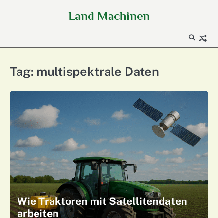
Skip
Land Machinen
to
content
Tag:
multispektrale Daten
Wie Traktoren mit Satellitendaten
arbeiten