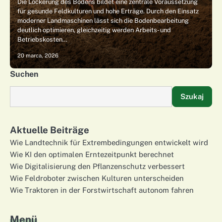
Die Lockerung des Bodens bildet eine zentrale Voraussetzung
für gesunde Feldkulturen und hohe Erträge. Durch den Einsatz
moderner Landmaschinen lässt sich die Bodenbearbeitung
deutlich optimieren, gleichzeitig werden Arbeits- und
Betriebskosten…
20 marca, 2026
Suchen
Szukaj
Aktuelle Beiträge
Wie Landtechnik für Extrembedingungen entwickelt wird
Wie KI den optimalen Erntezeitpunkt berechnet
Wie Digitalisierung den Pflanzenschutz verbessert
Wie Feldroboter zwischen Kulturen unterscheiden
Wie Traktoren in der Forstwirtschaft autonom fahren
Menü