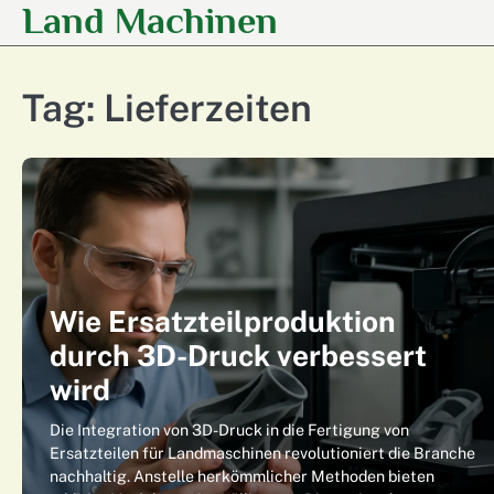
Land Machinen
Skip
to
content
Tag:
Lieferzeiten
Wie Ersatzteilproduktion
durch 3D-Druck verbessert
wird
Die Integration von 3D-Druck in die Fertigung von
Ersatzteilen für Landmaschinen revolutioniert die Branche
nachhaltig. Anstelle herkömmlicher Methoden bieten