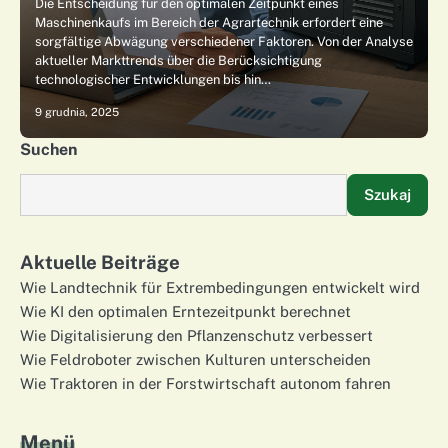
Die Entscheidung für den optimalen Zeitpunkt eines
Maschinenkaufs im Bereich der Agrartechnik erfordert eine
sorgfältige Abwägung verschiedener Faktoren. Von der Analyse
aktueller Markttrends über die Berücksichtigung
technologischer Entwicklungen bis hin…
9 grudnia, 2025
Suchen
Szukaj
Aktuelle Beiträge
Wie Landtechnik für Extrembedingungen entwickelt wird
Wie KI den optimalen Erntezeitpunkt berechnet
Wie Digitalisierung den Pflanzenschutz verbessert
Wie Feldroboter zwischen Kulturen unterscheiden
Wie Traktoren in der Forstwirtschaft autonom fahren
Menü