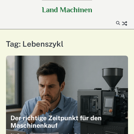
Skip
Land Machinen
to
content
Tag:
Lebenszykl
Der richtige Zeitpunkt für den
Maschinenkauf