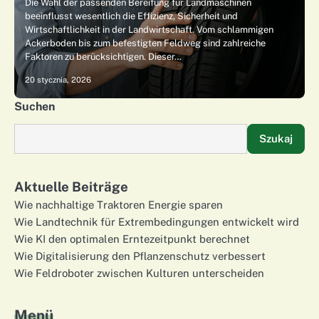
Die Wahl der passenden Bereifung für Landmaschinen
beeinflusst wesentlich die Effizienz, Sicherheit und
Wirtschaftlichkeit in der Landwirtschaft. Vom schlammigen
Ackerboden bis zum befestigten Feldweg sind zahlreiche
Faktoren zu berücksichtigen. Dieser…
20 stycznia, 2026
Suchen
Szukaj
Aktuelle Beiträge
Wie nachhaltige Traktoren Energie sparen
Wie Landtechnik für Extrembedingungen entwickelt wird
Wie KI den optimalen Erntezeitpunkt berechnet
Wie Digitalisierung den Pflanzenschutz verbessert
Wie Feldroboter zwischen Kulturen unterscheiden
Menü