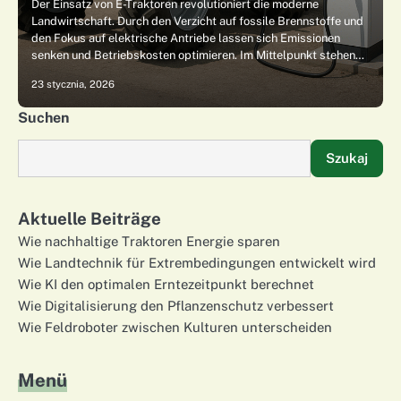
Der Einsatz von E-Traktoren revolutioniert die moderne
Landwirtschaft. Durch den Verzicht auf fossile Brennstoffe und
den Fokus auf elektrische Antriebe lassen sich Emissionen
senken und Betriebskosten optimieren. Im Mittelpunkt stehen…
23 stycznia, 2026
Suchen
Szukaj
Aktuelle Beiträge
Wie nachhaltige Traktoren Energie sparen
Wie Landtechnik für Extrembedingungen entwickelt wird
Wie KI den optimalen Erntezeitpunkt berechnet
Wie Digitalisierung den Pflanzenschutz verbessert
Wie Feldroboter zwischen Kulturen unterscheiden
Menü