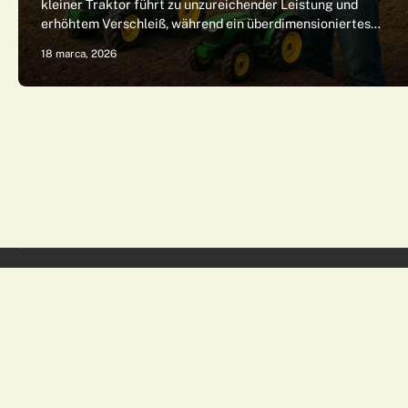
kleiner Traktor führt zu unzureichender Leistung und
erhöhtem Verschleiß, während ein überdimensioniertes…
18 marca, 2026