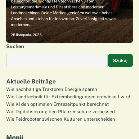
beleuchtet die wichtigsten technischen Daten,
Leistungsmerkmale und Einsatzbereiche moderner
Landmaschinen. Beide Marken genießen weltweit hohes
Ansehen und stehen für Innovation, Zuverlässigkeit sowie
modernen…
25 listopada, 2025
Suchen
Szukaj
Aktuelle Beiträge
Wie nachhaltige Traktoren Energie sparen
Wie Landtechnik für Extrembedingungen entwickelt wird
Wie KI den optimalen Erntezeitpunkt berechnet
Wie Digitalisierung den Pflanzenschutz verbessert
Wie Feldroboter zwischen Kulturen unterscheiden
Menü