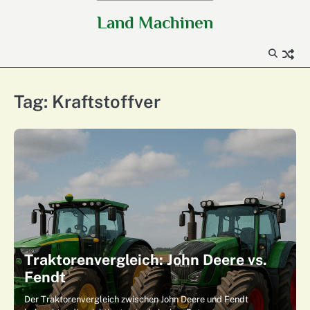
Skip
Land Machinen
to
content
Tag:
Kraftstoffver
Traktorenvergleich: John Deere vs.
Fendt
Der Traktorenvergleich zwischen John Deere und Fendt