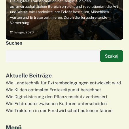
Die digitale Transformation hat längst auch den
agrarwirtschaftlichen Bereich erreicht und revolutioniert die Art
und Weise, wie Landwirte ihre Felder bestellen, Maschinen
warten und Erträge optimieren. Durch die fortschreitende
Vernetzung…
21 lutego, 2026
Suchen
Szukaj
Aktuelle Beiträge
Wie Landtechnik für Extrembedingungen entwickelt wird
Wie KI den optimalen Erntezeitpunkt berechnet
Wie Digitalisierung den Pflanzenschutz verbessert
Wie Feldroboter zwischen Kulturen unterscheiden
Wie Traktoren in der Forstwirtschaft autonom fahren
Menü