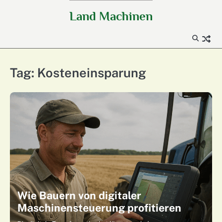
Skip
Land Machinen
to
content
Tag:
Kosteneinsparung
Wie Bauern von digitaler
Maschinensteuerung profitieren