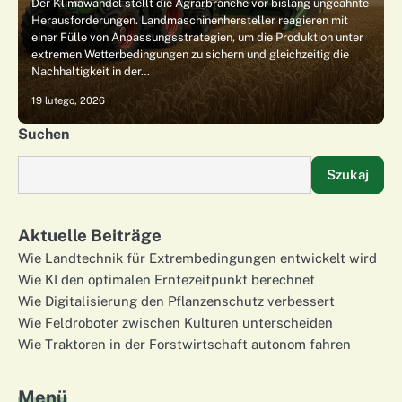
Der Klimawandel stellt die Agrarbranche vor bislang ungeahnte
Herausforderungen. Landmaschinenhersteller reagieren mit
einer Fülle von Anpassungsstrategien, um die Produktion unter
extremen Wetterbedingungen zu sichern und gleichzeitig die
Nachhaltigkeit in der…
19 lutego, 2026
Suchen
Szukaj
Aktuelle Beiträge
Wie Landtechnik für Extrembedingungen entwickelt wird
Wie KI den optimalen Erntezeitpunkt berechnet
Wie Digitalisierung den Pflanzenschutz verbessert
Wie Feldroboter zwischen Kulturen unterscheiden
Wie Traktoren in der Forstwirtschaft autonom fahren
Menü