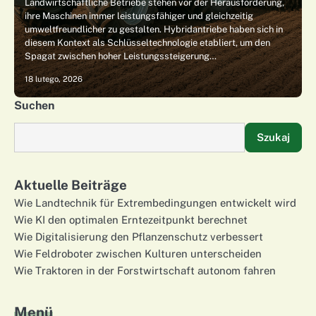
Landwirtschaftliche Betriebe stehen vor der Herausforderung,
ihre Maschinen immer leistungsfähiger und gleichzeitig
umweltfreundlicher zu gestalten. Hybridantriebe haben sich in
diesem Kontext als Schlüsseltechnologie etabliert, um den
Spagat zwischen hoher Leistungssteigerung…
18 lutego, 2026
Suchen
Szukaj
Aktuelle Beiträge
Wie Landtechnik für Extrembedingungen entwickelt wird
Wie KI den optimalen Erntezeitpunkt berechnet
Wie Digitalisierung den Pflanzenschutz verbessert
Wie Feldroboter zwischen Kulturen unterscheiden
Wie Traktoren in der Forstwirtschaft autonom fahren
Menü